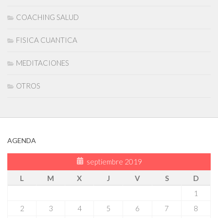
COACHING SALUD
FISICA CUANTICA
MEDITACIONES
OTROS
AGENDA
septiembre 2019
L
M
X
J
V
S
D
1
2
3
4
5
6
7
8