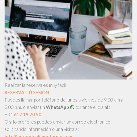
Realizar la reserva es muy fácil
RESERVA TÚ SESIÓN
Puedes llamar por teléfono de lunes a viernes de 9.00 am a
2.00 p.m. o enviar un
WhatsApp
durante el día al :
+34
617 19 70 50
O si lo prefieres puedes enviar un correo electrónico
solicitando información o una visita a:
info@aprendoalimentarme.com