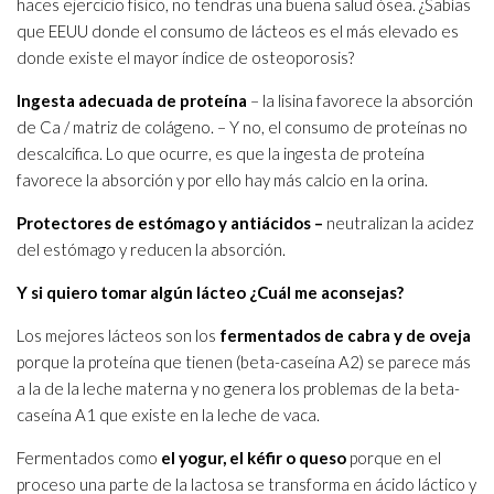
haces ejercicio físico, no tendras una buena salud ósea. ¿Sabías
que EEUU donde el consumo de lácteos es el más elevado es
donde existe el mayor índice de osteoporosis?
Ingesta adecuada de proteína
– la lisina favorece la absorción
de Ca / matriz de colágeno. – Y no, el consumo de proteínas no
descalcifica. Lo que ocurre, es que la ingesta de proteína
favorece la absorción y por ello hay más calcio en la orina.
Protectores de estómago y antiácidos –
neutralizan la acidez
del estómago y reducen la absorción.
Y si quiero tomar algún lácteo ¿Cuál me aconsejas?
Los mejores lácteos son los
fermentados de cabra y de oveja
porque la proteína que tienen (beta-caseína A2) se parece más
a la de la leche materna y no genera los problemas de la beta-
caseína A1 que existe en la leche de vaca.
Fermentados como
el yogur, el kéfir o queso
porque en el
proceso una parte de la lactosa se transforma en ácido láctico y