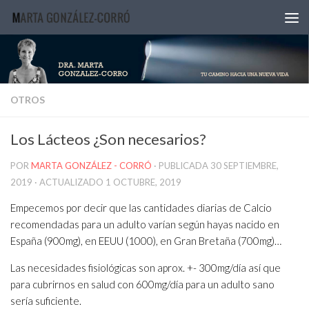
Saltar al contenido
OTROS
Los Lácteos ¿Son necesarios?
POR
MARTA GONZÁLEZ - CORRÓ
· PUBLICADA
30 SEPTIEMBRE,
2019
· ACTUALIZADO
1 OCTUBRE, 2019
Empecemos por decir que las cantidades diarias de Calcio
recomendadas para un adulto varían según hayas nacido en
España (900mg), en EEUU (1000), en Gran Bretaña (700mg)…
Las necesidades fisiológicas son aprox. +- 300mg/día así que
para cubrirnos en salud con 600mg/día para un adulto sano
sería suficiente.